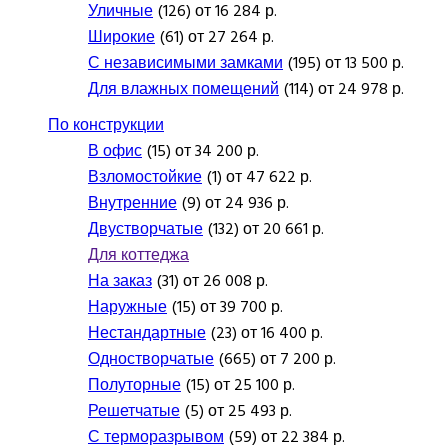
Уличные
(126) от 16 284 р.
Широкие
(61) от 27 264 р.
С независимыми замками
(195) от 13 500 р.
Для влажных помещений
(114) от 24 978 р.
По конструкции
В офис
(15) от 34 200 р.
Взломостойкие
(1) от 47 622 р.
Внутренние
(9) от 24 936 р.
Двустворчатые
(132) от 20 661 р.
Для коттеджа
На заказ
(31) от 26 008 р.
Наружные
(15) от 39 700 р.
Нестандартные
(23) от 16 400 р.
Одностворчатые
(665) от 7 200 р.
Полуторные
(15) от 25 100 р.
Решетчатые
(5) от 25 493 р.
С терморазрывом
(59) от 22 384 р.