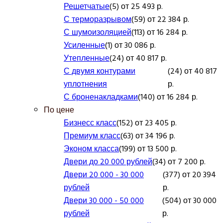
Решетчатые
(5) от 25 493 р.
С терморазрывом
(59) от 22 384 р.
С шумоизоляцией
(113) от 16 284 р.
Усиленные
(1) от 30 086 р.
Утепленные
(24) от 40 817 р.
С двумя контурами
(24) от 40 817
уплотнения
р.
С броненакладками
(140) от 16 284 р.
По цене
Бизнесс класс
(152) от 23 405 р.
Премиум класс
(63) от 34 196 р.
Эконом класса
(199) от 13 500 р.
Двери до 20 000 рублей
(34) от 7 200 р.
Двери 20 000 - 30 000
(377) от 20 394
рублей
р.
Двери 30 000 - 50 000
(504) от 30 000
рублей
р.